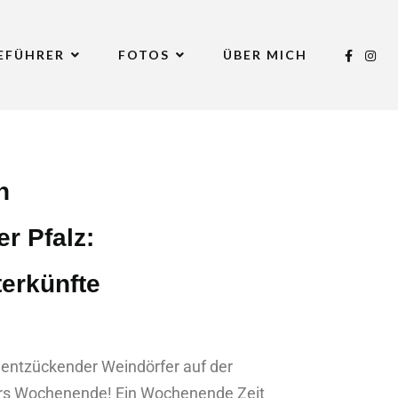
SEFÜHRER
FOTOS
ÜBER MICH
h
r Pfalz:
erkünfte
e entzückender Weindörfer auf der
fürs Wochenende! Ein Wochenende Zeit