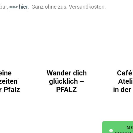
bar,
==> hier
. Ganz ohne zus. Versandkosten.
eine
Wander dich
Café
zeiten
glücklich –
Atel
r Pfalz
PFALZ
in der
ME