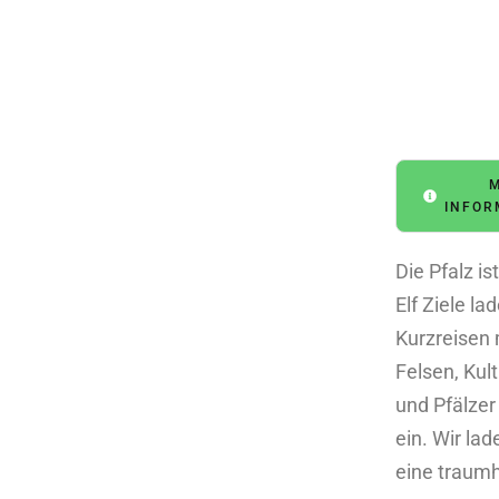
INFOR
Die Pfalz ist
Elf Ziele la
Kurzreisen m
Felsen, Kul
und Pfälzer
ein. Wir lad
eine traumh