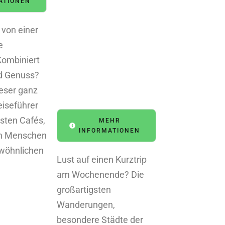
ATIONEN
 von einer
e
Kombiniert
d Genuss?
ieser ganz
iseführer
sten Cafés,
MEHR
INFORMATIONEN
en Menschen
wöhnlichen
Lust auf einen Kurztrip
am Wochenende? Die
großartigsten
Wanderungen,
besondere Städte der