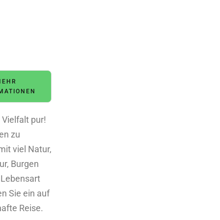
MEHR
MATIONEN
 Vielfalt pur!
den zu
it viel Natur,
tur, Burgen
 Lebensart
en Sie ein auf
afte Reise.