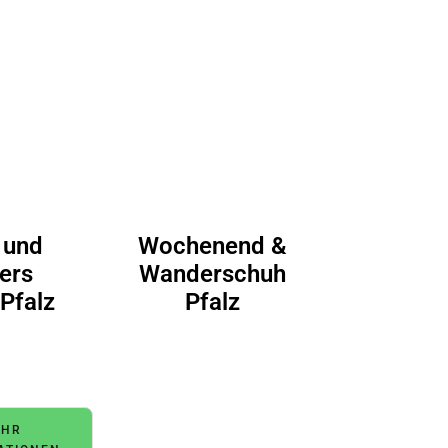
 und
Wochenend &
iers
Wanderschuh
 Pfalz
Pfalz
HR